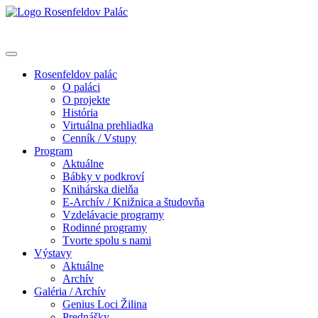
Rosenfeldov palác
O paláci
O projekte
História
Virtuálna prehliadka
Cenník / Vstupy
Program
Aktuálne
Bábky v podkroví
Knihárska dielňa
E-Archív / Knižnica a študovňa
Vzdelávacie programy
Rodinné programy
Tvorte spolu s nami
Výstavy
Aktuálne
Archív
Galéria / Archív
Genius Loci Žilina
Prednášky