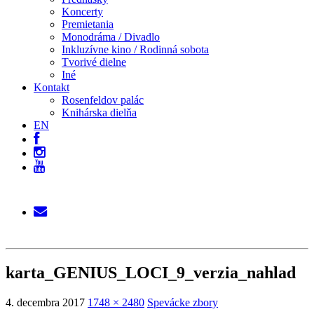
Koncerty
Premietania
Monodráma / Divadlo
Inkluzívne kino / Rodinná sobota
Tvorivé dielne
Iné
Kontakt
Rosenfeldov palác
Knihárska dielňa
EN
karta_GENIUS_LOCI_9_verzia_nahlad
4. decembra 2017
1748 × 2480
Spevácke zbory