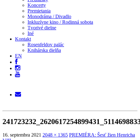
Koncerty
Premietania
Monodráma / Divadlo
Inkluzívne kino / Rodinná sobota
Tvorivé dielne
Iné
Kontakt
Rosenfeldov palác
Knihárska dielňa
EN
241723232_2620617254899431_511469883
16. septembra 2021
2048 × 1365
PREMIÉRA: Šesť žien Henricha