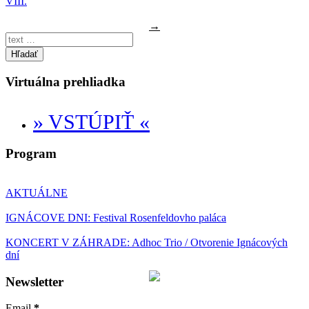
VIII.
→
Hľadať
Virtuálna prehliadka
» VSTÚPIŤ «
Program
AKTUÁLNE
IGNÁCOVE DNI: Festival Rosenfeldovho paláca
KONCERT V ZÁHRADE: Adhoc Trio / Otvorenie Ignácových
dní
Newsletter
Email
*