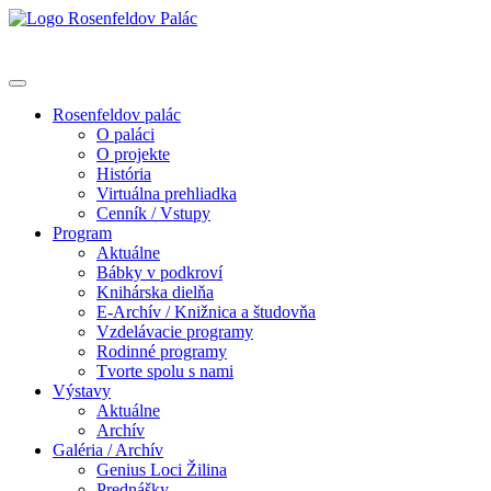
Rosenfeldov palác
O paláci
O projekte
História
Virtuálna prehliadka
Cenník / Vstupy
Program
Aktuálne
Bábky v podkroví
Knihárska dielňa
E-Archív / Knižnica a študovňa
Vzdelávacie programy
Rodinné programy
Tvorte spolu s nami
Výstavy
Aktuálne
Archív
Galéria / Archív
Genius Loci Žilina
Prednášky