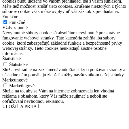
cookies budú uložené vo vašom prehliadači iba s vaším súhlasom.
Máte tiež možnosť zrušiť tieto cookies. Zrušenie niektorých z týchto
súborov cookie však môže ovplyvniť váš zážitok z prehliadania.
Funkčné
Funkčné
Vždy zapnuté
Nevyhnutné súbory cookie sú absolútne nevyhnutné pre správne
fungovanie webovej stránky. Táto kategória zahŕňa iba súbory
cookie, ktoré zabezpečujú základné funkcie a bezpečnostné prvky
webovej stránky. Tieto cookies neukladajú žiadne osobné
informácie.
Štatistické
Štatistické
Slúžia výhradne na zaznamenávanie štatistiky o používaní stránky a
následne nám pomáhajú zlepšiť služby návštevníkom našej stránky.
Marketingové
Marketingové
Služia na to, aby sa Vám na internete zobrazovala len vhodná
reklama s obsahom, ktorý Vás môže zaujímať a neboli ste
obťažovaní nevhodnou reklamou.
ULOŽIŤ A PRIJAŤ