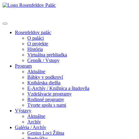
Rosenfeldov palác
O paláci
O projekte
História
Virtuálna prehliadka
Cenník / Vstupy
Program
Aktuálne
Bábky v podkroví
Knihárska dielňa
E-Archív / Knižnica a študovňa
Vzdelávacie programy
Rodinné programy
Tvorte spolu s nami
Výstavy
Aktuálne
Archív
Galéria / Archív
Genius Loci Žilina
Prednášky