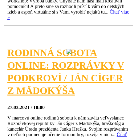
workshop: Výroba bábky. Chýbate nám naši malí kreatívni
pomocníci! A preto sme sa rozhodli prísť k vám do detských
izieb a aspoň virtuálne si s Vami vyrobiť nejakú tu...
Čítať viac
»
RODINNÁ SOBOTA
ONLINE: ROZPRÁVKY V
PODKROVÍ / JÁN CÍGER
Z MÄDOKÝŠA
27.03.2021
/
10:00
V marcovú online rodinnú sobotu k nám zavíta veľvyslanec
Rozprávkovej republiky Ján Cíger z Mädokýša, hraškológ a
kancelár Úradu prezidenta Janka Hraška. Svojím rozprávaním
v deťoch podnecuje učenie formou hry, rozvíja v nich...
Čítať