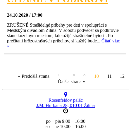
24.10.2020
/
17:00
ZRUŠENÉ Strašidelné príbehy pre deti v spolupráci s
Mestským divadlom Žilina. V sobotu podvečer sa podkrovie
stane kúzelným miestom, kde ožijú strašidelné bytosti. Po
prečítaní hrôzostrašných príbehov, si každý bude...
Čítať viac
»
« Predošlá strana
1
…
8
9
10
11
12
Ďalšia strana »
Rosenfeldov palác
J.M. Hurbana 28, 010 01 Žilina
po – pia 9:00 – 16:00
so – ne 10:00 – 16:00